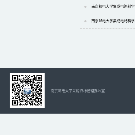
南京邮电大学集成电路科学
南京邮电大学集成电路科学
南京邮电大学采购招标管理办公室